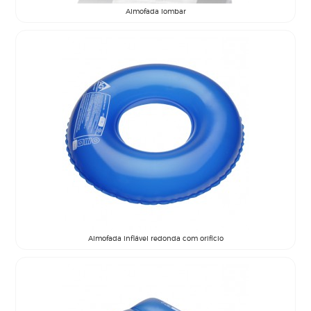
Almofada lombar
Almofada inflável redonda com orifício