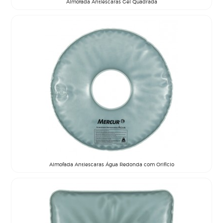
Almofada Antiescaras Gel Quadrada
Almofada Antiescaras Água Redonda com Orifício