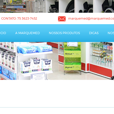
CONTATO:
75 3623-7452
marquemed@marquemed.co
ICIO
A MARQUEMED
NOSSOS PRODUTOS
DICAS
NOS