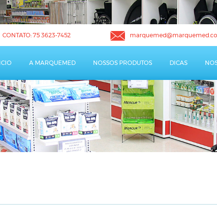
CONTATO:
75 3623-7452
marquemed@marquemed.co
ICIO
A MARQUEMED
NOSSOS PRODUTOS
DICAS
NOS