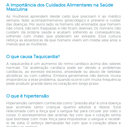
A Importância dos Cuidados Alimentares na Saúde
Masculina
As mulheres aprendem desde cedo que precisam ir ao médico
sempre, fazer acompanhamento ginecológico e prevenir e cuidar
das doenças. Por outro lado, os homens são ensinados que homem
não chora, não tem fraquezas e não ficam doentes. Os homens não
cuidam da própria saúde e acabam sofrendo as consequências,
sofrendo com males que poderiam ser evitados. Essa cultura
reforça as estatísticas de que homens vivem em média sete anos a
menos que as mulheres.
O que causa Taquicardia?
A taquicardia é um aumento do ritmo cardíaco acima dos valores
normais. Tal aceleração cardíaca pode ser devido a problemas
cardíacos, ao estresse excessivo, ansiedade ou abuso de bebidas
alcoólicas ou com cafeína. Embora geralmente não damos muita
importância a esse problema, quando ocorre com muita frequência
pode produzir grande dano no coração em longo prazo.
O que é hipertensão
Hipertensão, também conhecida como “pressão alta” é uma doença
que acomete tanto crianças quanto adultos e idosos. Está
relacionada com a força que o sangue faz para circular por todo o
corpo. O estreitamento das artérias faz com que o coração tenha
que bombear com mais força para impulsionar o sangue e recebê-
lo de volta. O esforço demasiado faz com que o coração dilate e
danifica as artérias.